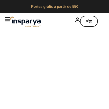
Portes grátis a partir de 55€
0
A sua rotina,
a nossa ciência
Nova linha capilar de proteção e