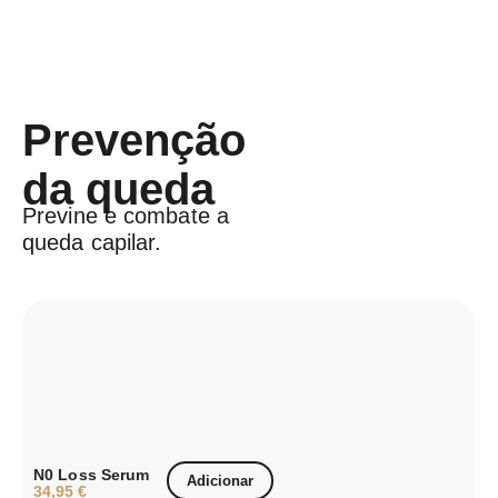
Prevenção
da queda
Previne e combate a
queda capilar. ​
N0 Loss Serum
Adicionar
34,95
€