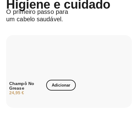
Higiene e cuidado
O primeiro passo para
um cabelo saudável.
Champô No
D
Adicionar
Grease
3
24,95
€