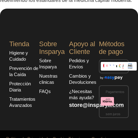
redefiniendo los estándares de la medicina capilar moderna.
Tienda
Sobre
Apoyo al
Métodos
Insparya
Cliente
de pago
Higiene y
Cuidado
Sobre
Pedidos y
Insparya
Envíos
Prevención de
la Caída
Nuestras
Cambios y
clinicas
Devoluciones
Protección
Diaria
FAQs
¿Necesitas
Pagamentos
más ayuda?
Tratamientos
em
store@insparya.com
Avanzados
prestações,
sem juros