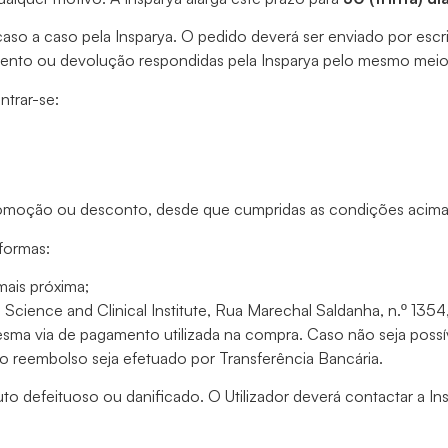
o a caso pela Insparya. O pedido deverá ser enviado por escri
ento ou devolução respondidas pela Insparya pelo mesmo mei
ntrar-se:
omoção ou desconto, desde que cumpridas as condições acima 
formas:
 mais próxima;
a Science and Clinical Institute, Rua Marechal Saldanha, n.º 13
sma via de pagamento utilizada na compra. Caso não seja possív
 o reembolso seja efetuado por Transferência Bancária.
o defeituoso ou danificado. O Utilizador deverá contactar a In