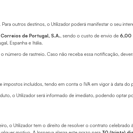
 Para outros destinos, o Utilizador poderá manifestar o seu inte
Correios de Portugal, S.A.
, sendo o custo de envio de
6,00 
al, Espanha e Itália.
o número de rastreio. Caso não receba essa notificação, deverá
e impostos incluídos, tendo em conta o IVA em vigor à data 
oduto, o Utilizador será informado de imediato, podendo optar
ro, o Utilizador tem o direito de resolver o contrato celebrado 
lquer motivo. A Insparya alarga este prazo para
30 (trinta) di