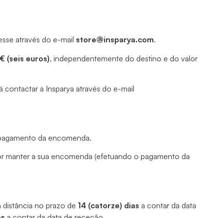
resse através do e-mail
store@insparya.com
.
€ (seis euros)
, independentemente do destino e do valor
 contactar a Insparya através do e-mail
do pagamento da encomenda.
 por manter a sua encomenda (efetuando o pagamento da
à distância no prazo de
14 (catorze) dias
a contar da data
as
a contar da data de receção.