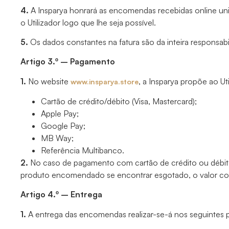
4.
A Insparya honrará as encomendas recebidas online unic
o Utilizador logo que lhe seja possível.
5.
Os dados constantes na fatura são da inteira responsabil
Artigo 3.º – Pagamento
1.
No website
, a Insparya propõe ao U
www.insparya.store
Cartão de crédito/débito (Visa, Mastercard);
Apple Pay;
Google Pay;
MB Way;
Referência Multibanco.
2.
No caso de pagamento com cartão de crédito ou débito
produto encomendado se encontrar esgotado, o valor cor
Artigo 4.º – Entrega
1.
A entrega das encomendas realizar-se-á nos seguintes