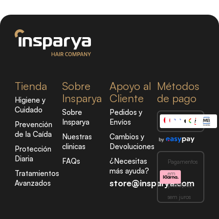
Tienda
Sobre
Apoyo al
Métodos
Insparya
Cliente
de pago
Higiene y
Cuidado
Sobre
Pedidos y
Insparya
Envíos
Prevención
de la Caída
Nuestras
Cambios y
clinicas
Devoluciones
Protección
Diaria
FAQs
¿Necesitas
Pagamentos
más ayuda?
Tratamientos
em
store@insparya.com
Avanzados
prestações,
sem juros