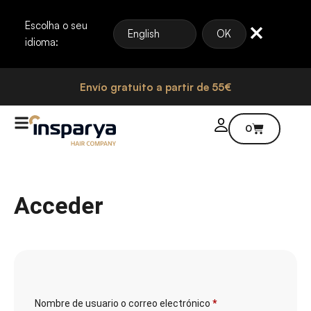
Escolha o seu
English
OK
idioma:
Envío gratuito a partir de 55€
0
Acceder
Nombre de usuario o correo electrónico
*