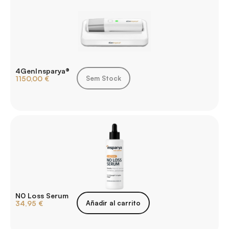
4GenInsparya®
1150,00
€
Sem Stock
N0 Loss Serum
34,95
€
Añadir al carrito