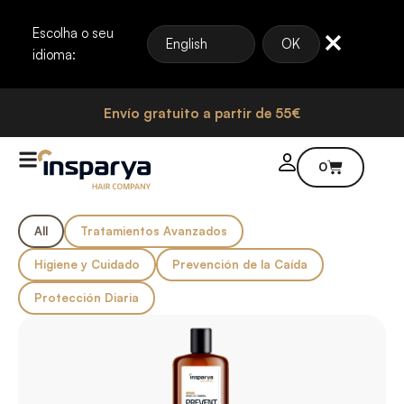
Escolha o seu
English
OK
idioma:
Envío gratuito a partir de 55€
0
All
Tratamientos Avanzados
Higiene y Cuidado
Prevención de la Caída
Protección Diaria