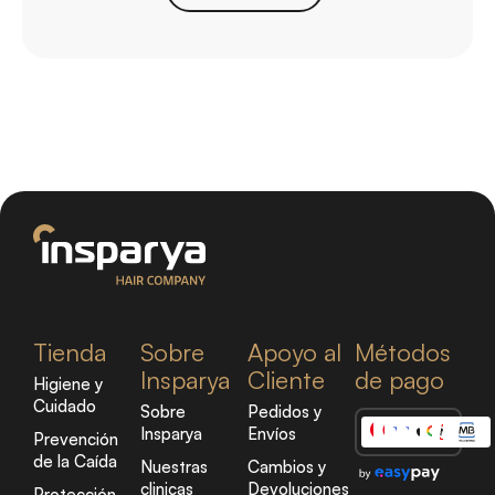
Tienda
Sobre
Apoyo al
Métodos
Insparya
Cliente
de pago
Higiene y
Cuidado
Sobre
Pedidos y
Insparya
Envíos
Prevención
de la Caída
Nuestras
Cambios y
clinicas
Devoluciones
Protección