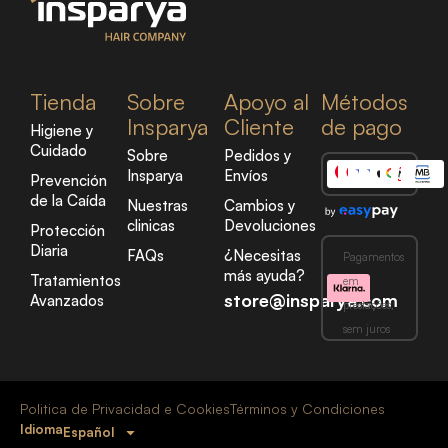
Tienda
Sobre
Apoyo al
Métodos
Insparya
Cliente
de pago
Higiene y
Cuidado
Sobre
Pedidos y
Insparya
Envíos
Prevención
de la Caída
Nuestras
Cambios y
clinicas
Devoluciones
Protección
Diaria
FAQs
¿Necesitas
Pagamentos
más ayuda?
Tratamientos
em
store@insparya.com
Avanzados
prestações,
sem juros
Politica de Privacidad e Cookies
Términos y Condiciones
Idioma
Español