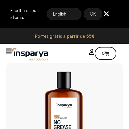
Escolha o seu
English
OK
idioma:
Portes grátis a partir de 55€
0