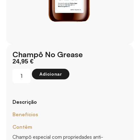
Champô No Grease
24,95
€
Adicionar
Descrição
Benefícios
Contêm
Champô especial com propriedades anti-