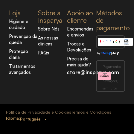
Loja
Sobre a
Apoio ao
Métodos
Insparya
cliente
de
Higiene e
pagamento
cuidado
Sobre Nós
Encomendas
e envios
Prevenção da
As nossas
queda
clínicas
Trocas e
Devoluções
Proteção
FAQs
diária
Precisa de
mais ajuda?
Tratamentos
Pagamentos
store@insparya.com
avançados
em
prestações,
sem juros
Política de Privacidade e Cookies
Termos e Condições
Idioma:
Português