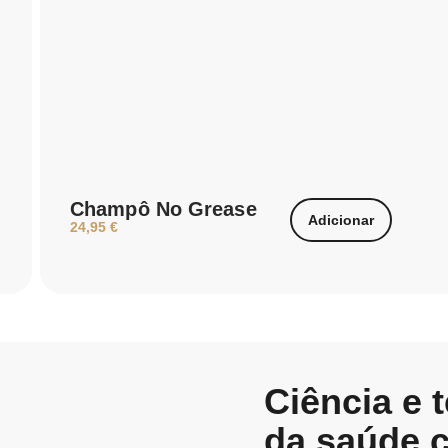
Champô No Grease
Adicionar
24,95
€
Ciência e 
da saúde ca