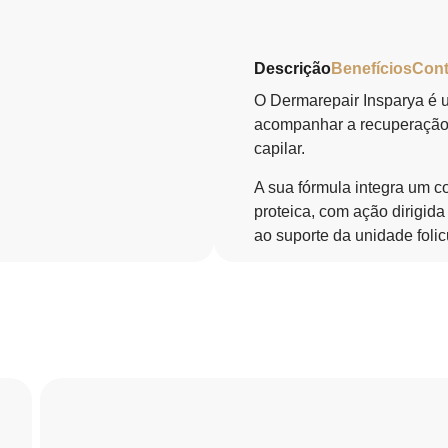
Descrição
Benefícios
Con
O Dermarepair Insparya é u
acompanhar a recuperação 
capilar.
A sua fórmula integra um c
proteica, com ação dirigida
ao suporte da unidade folicu